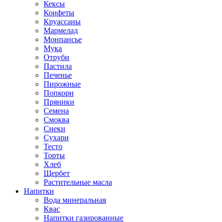
Кексы
Конфеты
Круассаны
Мармелад
Монпансье
Мука
Отруби
Пастила
Печенье
Пирожные
Попкорн
Пряники
Семена
Смоква
Снеки
Сухари
Тесто
Торты
Хлеб
Щербет
Растительные масла
Напитки
Вода минеральная
Квас
Напитки газированные