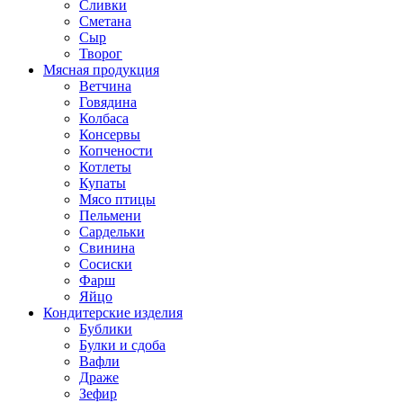
Сливки
Сметана
Сыр
Творог
Мясная продукция
Ветчина
Говядина
Колбаса
Консервы
Копчености
Котлеты
Купаты
Мясо птицы
Пельмени
Сардельки
Свинина
Сосиски
Фарш
Яйцо
Кондитерские изделия
Бублики
Булки и сдоба
Вафли
Драже
Зефир