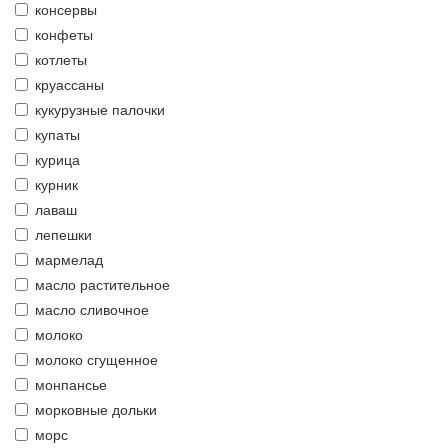
консервы
конфеты
котлеты
круассаны
кукурузные палочки
купаты
курица
курник
лаваш
лепешки
мармелад
масло растительное
масло сливочное
молоко
молоко сгущенное
монпансье
морковные дольки
морс