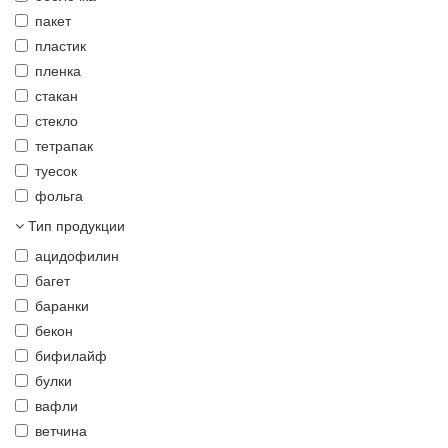
пакет
пластик
пленка
стакан
стекло
тетрапак
туесок
фольга
Тип продукции
ацидофилин
багет
баранки
бекон
бифилайф
булки
вафли
ветчина