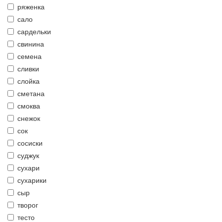
ряженка
сало
сардельки
свинина
семена
сливки
слойка
сметана
смоква
снежок
сок
сосиски
суджук
сухари
сухарики
сыр
творог
тесто