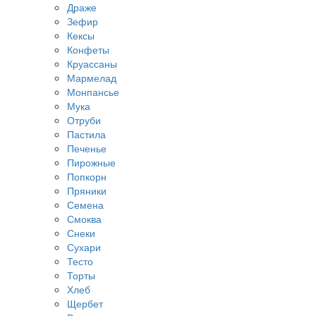
Драже
Зефир
Кексы
Конфеты
Круассаны
Мармелад
Монпансье
Мука
Отруби
Пастила
Печенье
Пирожные
Попкорн
Пряники
Семена
Смоква
Снеки
Сухари
Тесто
Торты
Хлеб
Щербет