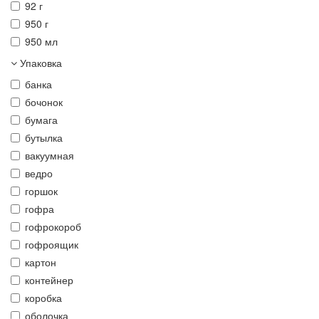
92 г
950 г
950 мл
Упаковка
банка
бочонок
бумага
бутылка
вакуумная
ведро
горшок
гофра
гофрокороб
гофроящик
картон
контейнер
коробка
оболочка