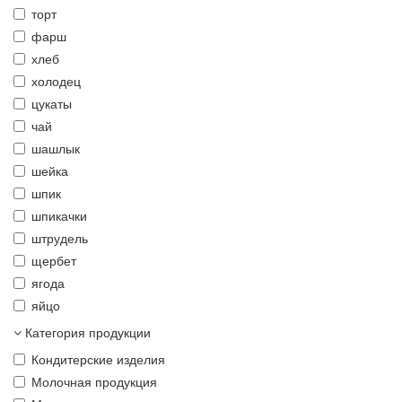
торт
фарш
хлеб
холодец
цукаты
чай
шашлык
шейка
шпик
шпикачки
штрудель
щербет
ягода
яйцо
Категория продукции
Кондитерские изделия
Молочная продукция