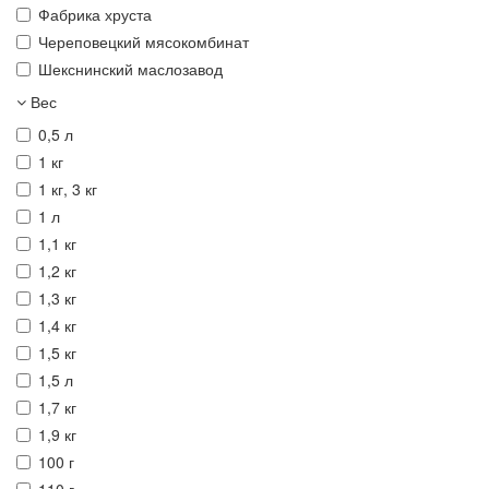
Фабрика хруста
Череповецкий мясокомбинат
Шекснинский маслозавод
Вес
0,5 л
1 кг
1 кг, 3 кг
1 л
1,1 кг
1,2 кг
1,3 кг
1,4 кг
1,5 кг
1,5 л
1,7 кг
1,9 кг
100 г
110 г