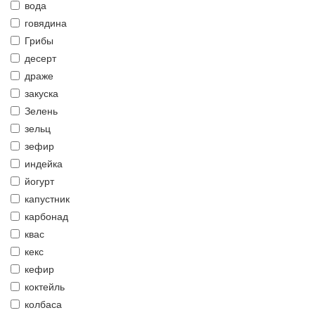
вода
говядина
Грибы
десерт
драже
закуска
Зелень
зельц
зефир
индейка
йогурт
капустник
карбонад
квас
кекс
кефир
коктейль
колбаса