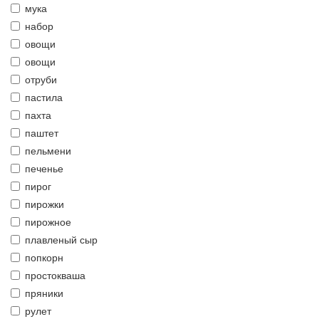
мука
набор
овощи
овощи
отруби
пастила
пахта
паштет
пельмени
печенье
пирог
пирожки
пирожное
плавленый сыр
попкорн
простокваша
пряники
рулет