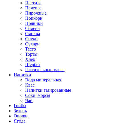
Пастила
Печенье
Пирожные
Попкорн
Пряники
Семена
Смоква
Снеки
Сухари
Тесто
Торты
Хлеб
Щербет
Растительные масла
Напитки
Вода минеральная
Квас
Напитки газированные
Соки, морсы
Чай
Грибы
Зелень
Овощи
Ягода