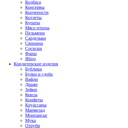
Колбаса
Консервы
Копчености
Котлеты
Купаты
Мясо птицы
Пельмени
Сардельки
Свинина
Сосиски
Фарш
Яйцо
Кондитерские изделия
Бублики
Булки и сдоба
Вафли
Драже
Зефир
Кексы
Конфеты
Круассаны
Мармелад
Монпансье
Мука
Отруби