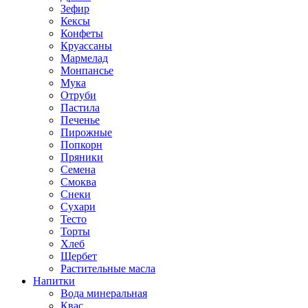
Зефир
Кексы
Конфеты
Круассаны
Мармелад
Монпансье
Мука
Отруби
Пастила
Печенье
Пирожные
Попкорн
Пряники
Семена
Смоква
Снеки
Сухари
Тесто
Торты
Хлеб
Щербет
Растительные масла
Напитки
Вода минеральная
Квас