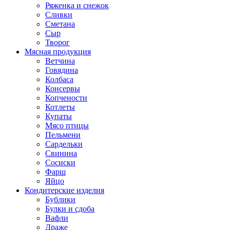
Ряженка и снежок
Сливки
Сметана
Сыр
Творог
Мясная продукция
Ветчина
Говядина
Колбаса
Консервы
Копчености
Котлеты
Купаты
Мясо птицы
Пельмени
Сардельки
Свинина
Сосиски
Фарш
Яйцо
Кондитерские изделия
Бублики
Булки и сдоба
Вафли
Драже