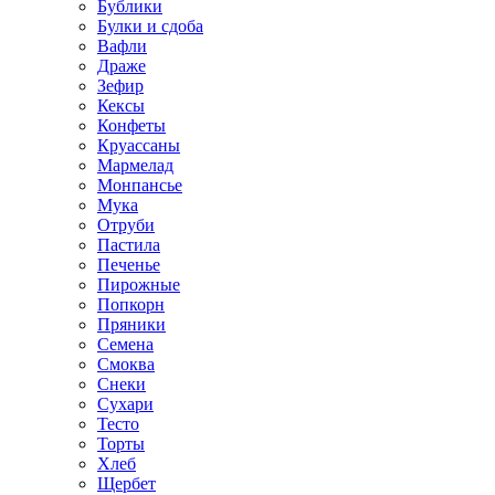
Бублики
Булки и сдоба
Вафли
Драже
Зефир
Кексы
Конфеты
Круассаны
Мармелад
Монпансье
Мука
Отруби
Пастила
Печенье
Пирожные
Попкорн
Пряники
Семена
Смоква
Снеки
Сухари
Тесто
Торты
Хлеб
Щербет