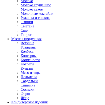
Молоко
Молоко сгущенное
Молоко сухое
Молочные коктейли
Ряженка и снежок
Сливки
Сметана
Сыр
Творог
Мясная продукция
Ветчина
Говядина
Колбаса
Консервы
Копчености
Котлеты
Купаты
Мясо птицы
Пельмени
Сардельки
Свинина
Сосиски
Фарш
Яйцо
Кондитерские изделия