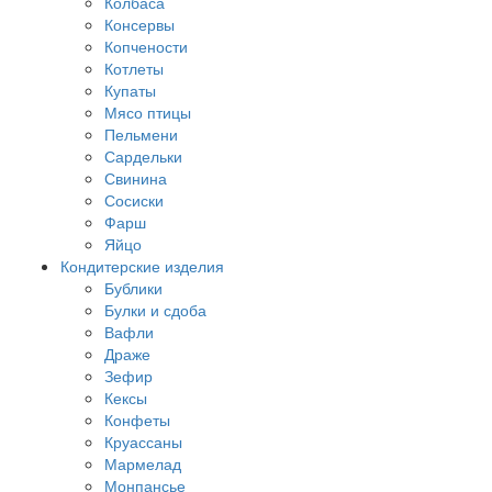
Колбаса
Консервы
Копчености
Котлеты
Купаты
Мясо птицы
Пельмени
Сардельки
Свинина
Сосиски
Фарш
Яйцо
Кондитерские изделия
Бублики
Булки и сдоба
Вафли
Драже
Зефир
Кексы
Конфеты
Круассаны
Мармелад
Монпансье