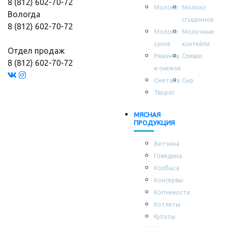
8 (812) 602-70-72
Молоко
Молоко
Вологда
сгущенное
8 (812) 602-70-72
Молоко
Молочные
сухое
коктейли
Отдел продаж
Ряженка
Сливки
8 (812) 602-70-72
и снежок
Сметана
Сыр
Творог
МЯСНАЯ
ПРОДУКЦИЯ
Ветчина
Говядина
Колбаса
Консервы
Копчености
Котлеты
Купаты