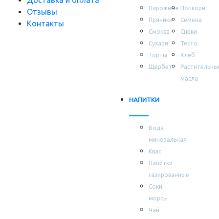
Доставка и оплата
Пирожные
Попкорн
Отзывы
Пряники
Семена
Контакты
Смоква
Снеки
Сухари
Тесто
Торты
Хлеб
Щербет
Растительны
масла
НАПИТКИ
Вода
минеральная
Квас
Напитки
газированные
Соки,
морсы
Чай