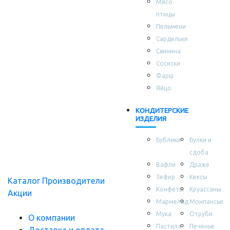
Мясо
птицы
Пельмени
Сардельки
Свинина
Сосиски
Фарш
Яйцо
КОНДИТЕРСКИЕ
ИЗДЕЛИЯ
Бублики
Булки и
сдоба
Вафли
Драже
Зефир
Кексы
Каталог
Производители
Конфеты
Круассаны
Акции
Мармелад
Монпансье
Мука
Отруби
О компании
Пастила
Печенье