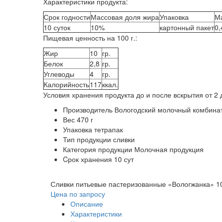
Характеристики продукта:
Срок годности
Массовая доля жира
Упаковка
Ма
10 суток
10%
картонный пакет
0,
Пищевая ценность на 100 г.:
Жир
10
гр.
Белок
2,8
гр.
Углеводы
4
гр.
Калорийность
117
ккал.
Условия хранения продукта до и после вскрытия от 2 
Производитель
Вологодский молочный комбина
Вес
470 г
Упаковка
тетрапак
Тип продукции
сливки
Категория продукции
Молочная продукция
Cрок хранения
10 сут
Сливки питьевые пастеризованные «Вологжанка» 1
Цена по запросу
Описание
Характеристики