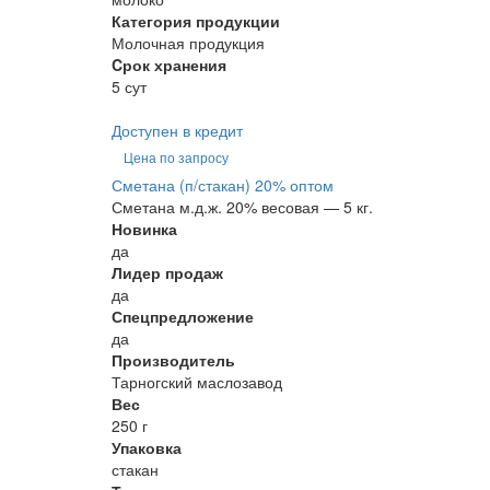
Категория продукции
Молочная продукция
Cрок хранения
5 сут
Доступен в кредит
Цена по запросу
Сметана (п/стакан) 20% оптом
Сметана м.д.ж. 20% весовая — 5 кг.
Новинка
да
Лидер продаж
да
Спецпредложение
да
Производитель
Тарногский маслозавод
Вес
250 г
Упаковка
стакан