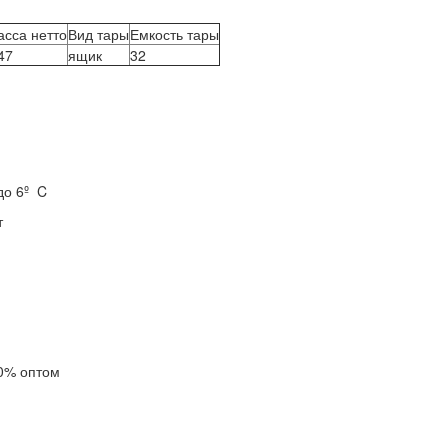
сса нетто
Вид тары
Емкость тары
47
ящик
32
до 6º C
т
0% оптом