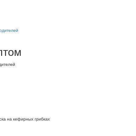
водителей
птом
ска на кефирных грибках