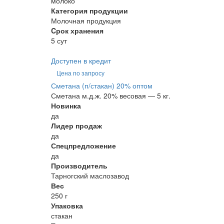
молоко
Категория продукции
Молочная продукция
Cрок хранения
5 сут
Доступен в кредит
Цена по запросу
Сметана (п/стакан) 20% оптом
Сметана м.д.ж. 20% весовая — 5 кг.
Новинка
да
Лидер продаж
да
Спецпредложение
да
Производитель
Тарногский маслозавод
Вес
250 г
Упаковка
стакан